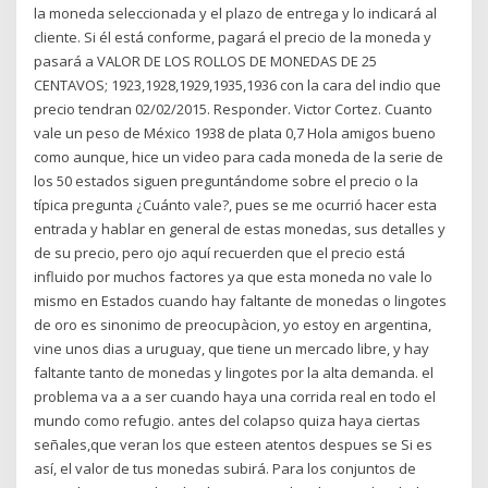
la moneda seleccionada y el plazo de entrega y lo indicará al
cliente. Si él está conforme, pagará el precio de la moneda y
pasará a VALOR DE LOS ROLLOS DE MONEDAS DE 25
CENTAVOS; 1923,1928,1929,1935,1936 con la cara del indio que
precio tendran 02/02/2015. Responder. Victor Cortez. Cuanto
vale un peso de México 1938 de plata 0,7 Hola amigos bueno
como aunque, hice un video para cada moneda de la serie de
los 50 estados siguen preguntándome sobre el precio o la
típica pregunta ¿Cuánto vale?, pues se me ocurrió hacer esta
entrada y hablar en general de estas monedas, sus detalles y
de su precio, pero ojo aquí recuerden que el precio está
influido por muchos factores ya que esta moneda no vale lo
mismo en Estados cuando hay faltante de monedas o lingotes
de oro es sinonimo de preocupàcion, yo estoy en argentina,
vine unos dias a uruguay, que tiene un mercado libre, y hay
faltante tanto de monedas y lingotes por la alta demanda. el
problema va a a ser cuando haya una corrida real en todo el
mundo como refugio. antes del colapso quiza haya ciertas
señales,que veran los que esteen atentos despues se Si es
así, el valor de tus monedas subirá. Para los conjuntos de