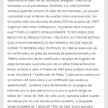
determinar el valor de las monedas antiguas. Coleccionar
monedas es un pasatiempo divertido. Los coleccionistas
siempre querrán conocer el valor de sus monedas, ya sea por
curiosidad o por el deseo de usarlas como una inversión. Sin
im cuanto vale una moneda de plata 0720 de un peso de 1935?
segun yo vale como 12000 pesos . m podrian decir el precio
real?? PUES LO SIENTO DESILUCIONARTE. TE RECUERDO QUE
MEXICO ES EL PRODUCTOR NO. 1 DE PLATA. ES POR ESE MOTIVO
QUE LA PLATA EN MEXICO ES MUY BARATA. ASI QUE DEJA DE
SOÑAR. TU MONEDA VALE 150 PESOS. En 1964 la redención de
los certificados de plata de moneda de plata terminado y en
1968 la redención de los certificados de plata de lingotes de
plata terminado. La producción de un dólar Federal Reserve
Notes se llevó a cabo a finales de 1963 para sustituir el pronto-
a-ser obsoleta $ 1 Certificado de Plata. "Cada pieza cuenta con
un número de serie único y un certificado que avala su
autenticidad", sostiene Casa de Moneda en su página de
internet. por lo que vale el oro y no por lo que te tengo un
billete de 1 dolar de 1935, de sello azul y quisiera saber cuanto
me darían por el, y en donde podría venderlo, si se puede.
tengo un billete de 1 dolar de 1935, de sello azul y quisiera