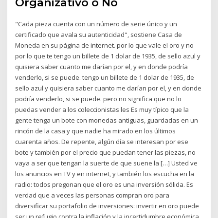
Organizativo o No
"Cada pieza cuenta con un número de serie único y un
certificado que avala su autenticidad", sostiene Casa de
Moneda en su página de internet. por lo que vale el oro y no
por lo que te tengo un billete de 1 dolar de 1935, de sello azul y
quisiera saber cuanto me darían por el, y en donde podría
venderlo, si se puede. tengo un billete de 1 dolar de 1935, de
sello azul y quisiera saber cuanto me darían por el, y en donde
podría venderlo, si se puede. pero no significa que no lo
puedas vender a los coleccionistas les Es muy típico que la
gente tenga un bote con monedas antiguas, guardadas en un
rincón de la casa y que nadie ha mirado en los últimos
cuarenta años. De repente, algún día se interesan por ese
bote y también por el precio que puedan tener las piezas, no
vaya a ser que tengan la suerte de que suene la […] Usted ve
los anuncios en TV y en internet, y también los escucha en la
radio: todos pregonan que el oro es una inversión sólida. Es
verdad que a veces las personas compran oro para
diversificar su portafolio de inversiones: invertir en oro puede
ser un refugio contra la inflación y la incertidumbre económica.