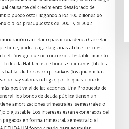
incipal causante del crecimiento desaforado de
mbia puede estar llegando a los 100 billones de
ondió a los presupuestos del 2001 y el 2002
 remuneración cancelar o pagar una deuda Cancelar
e tiene, podrá pagarla gracias al dinero Crees
uda el cónyuge que no concurrió al establecimiento
r la deuda Hablamos de bonos soberanos (títulos
os hablar de bonos corporativos (los que emiten
aso no hay valores refugio, por lo que su precio
ás positiva al de las acciones. Una Propuesta de
general, los bonos de deuda pública tienen un
l tiene amortizaciones trimestrales, semestrales o
fijo o ajustable. Los intereses están exonerados del
n pagados en forma trimestral, semestral o al
LA DEUDA UN fondo creado para acumular